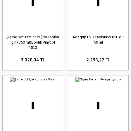
Şişme Bot Tamir Kiti (PVC botlar
Adegrip PVC Yapıştırıcı 850 g +
için) 750 ml)Bostik Vinycol
50 ml
1520
3.020,34 TL
2.293,22 TL