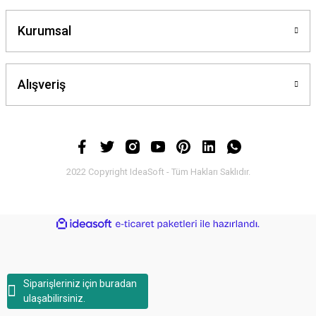
Kurumsal
Alışveriş
2022 Copyright IdeaSoft - Tüm Hakları Saklıdır.
ideasoft
ile
e-
hazırlandı.
ticaret
paketleri
Siparişleriniz için buradan
ulaşabilirsiniz.