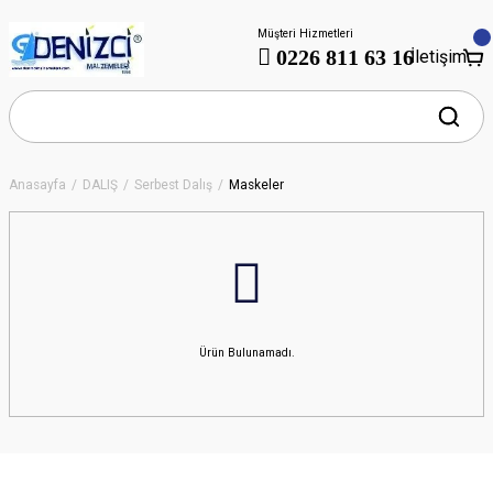
Müşteri Hizmetleri
0226 811 63 16
İletişim
Anasayfa
DALIŞ
Serbest Dalış
Maskeler
Ürün Bulunamadı.