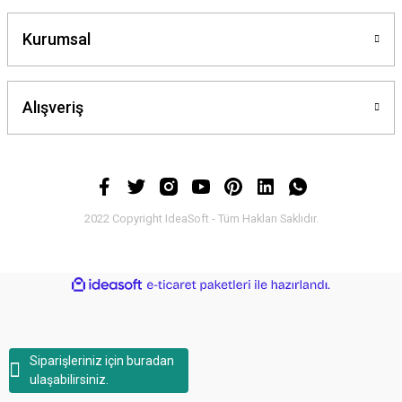
Kurumsal
Alışveriş
2022 Copyright IdeaSoft - Tüm Hakları Saklıdır.
ideasoft
ile
e-
hazırlandı.
ticaret
paketleri
Siparişleriniz için buradan
ulaşabilirsiniz.