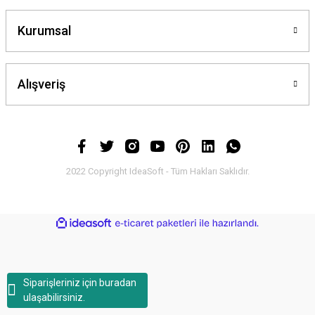
Kurumsal
Alışveriş
2022 Copyright IdeaSoft - Tüm Hakları Saklıdır.
ideasoft
ile
e-
hazırlandı.
ticaret
paketleri
Siparişleriniz için buradan
ulaşabilirsiniz.