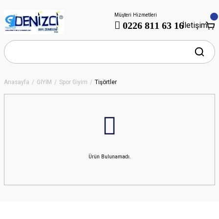
Müşteri Hizmetleri
0226 811 63 16
İletişim
Anasayfa
GİYİM
Spor Giyim
Tişörtler
Ürün Bulunamadı.