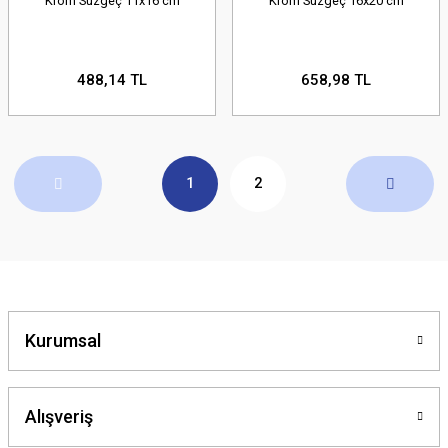
Krom Süzgeç 11x16 cm
Krom Süzgeç 16x20 cm
488,14 TL
658,98 TL
1
2
Kurumsal
Alışveriş