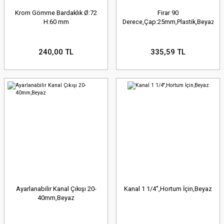
Krom Gömme Bardaklık Ø:72
Firar 90
H:60 mm
Derece,Çap:25mm,Plastik,Beyaz,Fla
240,00 TL
335,59 TL
Ayarlanabilir Kanal Çıkışı 20-
Kanal 1 1/4'',Hortum İçin,Beyaz
40mm,Beyaz