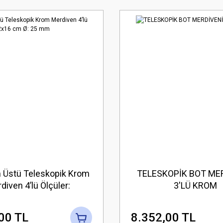
m Üstü Teleskopik Krom
TELESKOPİK BOT ME
diven 4’lü Ölçüler:
3'LÜ KROM
02x16 cm Ø: 25 mm
00 TL
8.352,00 TL