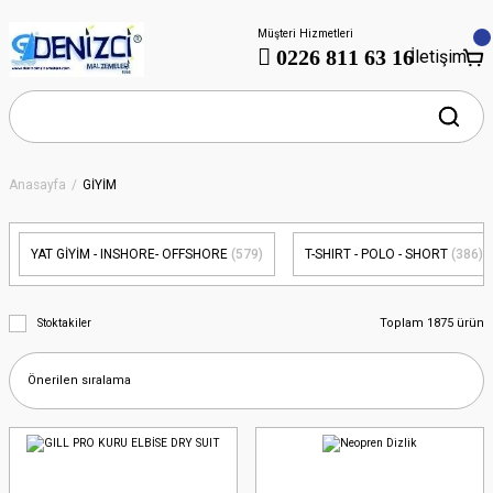
Müşteri Hizmetleri
0226 811 63 16
İletişim
Anasayfa
GİYİM
YAT GİYİM - INSHORE- OFFSHORE
(579)
T-SHIRT - POLO - SHORT
(386)
Toplam 1875 ürün
Stoktakiler