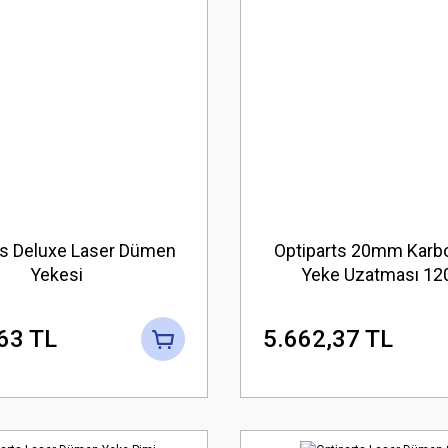
ts Deluxe Laser Dümen
Optiparts 20mm Karb
Yekesi
Yeke Uzatması 12
63 TL
5.662,37 TL