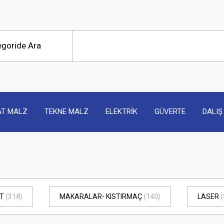
AT MALZ
TEKNE MALZ
ELEKTRİK
GÜVERTE
DALIŞ
ST
(318)
MAKARALAR- KISTIRMAÇ
(140)
LASER
(