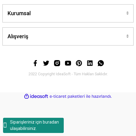
Kurumsal
Alışveriş
2022 Copyright IdeaSoft - Tüm Hakları Saklıdır.
ideasoft
ile
e-
hazırlandı.
ticaret
paketleri
Siparişleriniz için buradan
ulaşabilirsiniz.