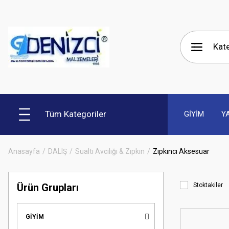
Tüm Kategoriler
GİYİM
Y
Anasayfa
DALIŞ
Sualtı Avcılığı & Zıpkın
Zıpkıncı Aksesuar
Ürün Grupları
Stoktakiler
GİYİM