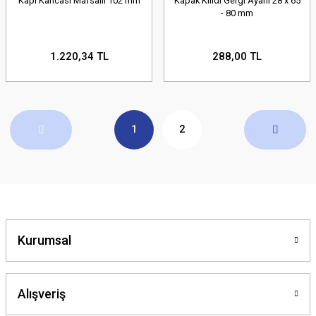
Kapı Kancası Mafsallı 102 mm
Kapak Kilidi Gergi Ayarlı 28 x 65
- 80 mm
1.220,34 TL
288,00 TL
1
2
Kurumsal
Alışveriş