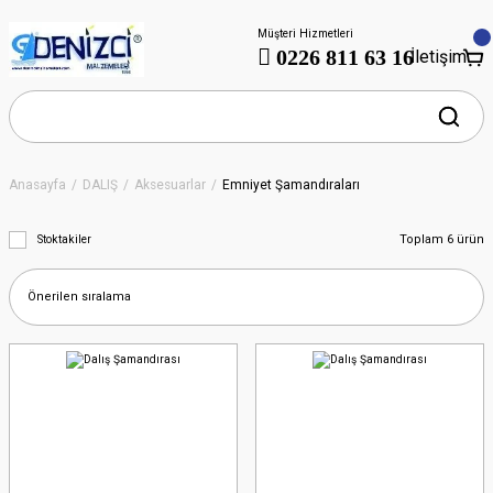
Müşteri Hizmetleri
0226 811 63 16
İletişim
Anasayfa
DALIŞ
Aksesuarlar
Emniyet Şamandıraları
Toplam 6 ürün
Stoktakiler