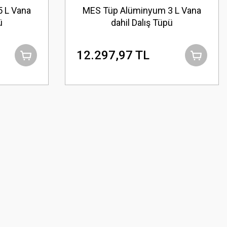
 L Vana
MES Tüp Alüminyum 3 L Vana
ü
dahil Dalış Tüpü
12.297,97 TL