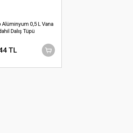
 Alüminyum 0,5 L Vana
dahil Dalış Tüpü
44 TL