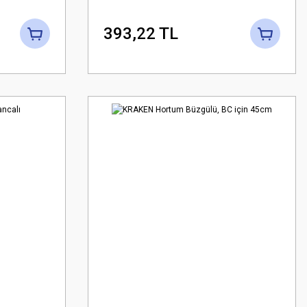
için kolay bağlantı adaptörü 1/4''
NPT Dişi
393,22 TL