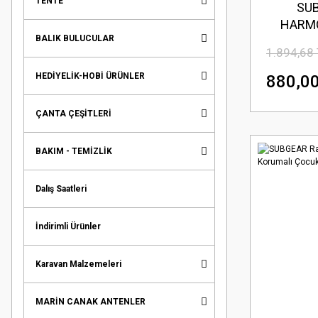
TENTE
SUB
HARMO
BALIK BULUCULAR
Ko
1.894,68
HEDİYELİK-HOBİ ÜRÜNLER
880,00
ÇANTA ÇEŞİTLERİ
BAKIM - TEMİZLİK
Dalış Saatleri
İndirimli Ürünler
Karavan Malzemeleri
MARİN CANAK ANTENLER