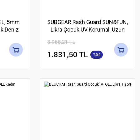
EL, 5mm
SUBGEAR Rash Guard SUN&FUN,
uk Deniz
Likra Çocuk UV Korumalı Uzun
Deniz Elbisesi 86CM/3 yaş/3XS
3.968,21 TL
1.831,50 TL
%54