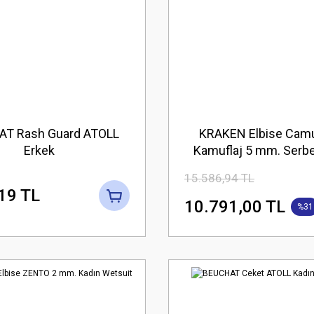
T Rash Guard ATOLL
KRAKEN Elbise Cam
Erkek
Kamuflaj 5 mm. Serbe
Elbisesi
15.586,94 TL
19 TL
10.791,00 TL
%31