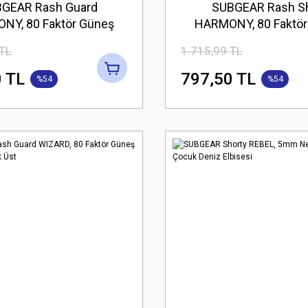
GEAR Rash Guard
SUBGEAR Rash Sh
NY, 80 Faktör Güneş
HARMONY, 80 Faktör
rumalı Çocuk Üst
Korumalı Çocuk 
 TL
1.715,99 TL
 TL
797,50 TL
%54
%54