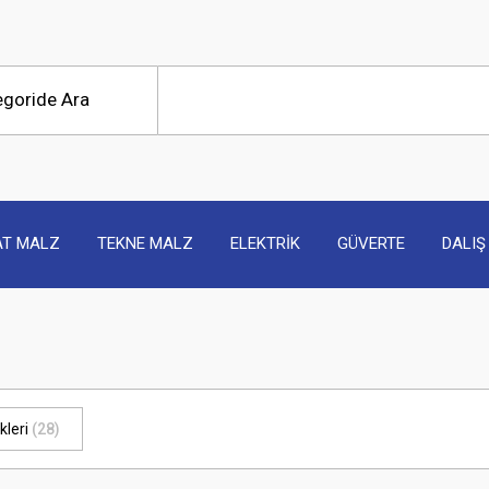
AT MALZ
TEKNE MALZ
ELEKTRİK
GÜVERTE
DALIŞ
kleri
(28)