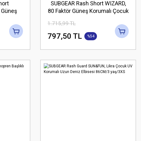
ort
SUBGEAR Rash Short WIZARD,
 Güneş
80 Faktör Güneş Korumalı Çocuk
Alt
Alt
1.715,99 TL
797,50 TL
%54