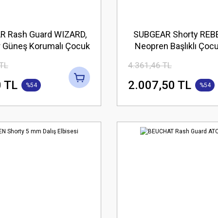
 Rash Guard WIZARD,
SUBGEAR Shorty REB
r Güneş Korumalı Çocuk
Neopren Başlıklı Çoc
Üst
Elbisesi
 TL
4.361,46 TL
 TL
2.007,50 TL
%54
%54