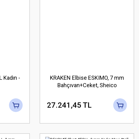
 Kadın -
KRAKEN Elbise ESKIMO, 7 mm
Bahçıvan+Ceket, Sheico
Superstrech Neopren
27.241,45 TL