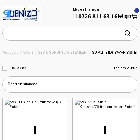
Müşteri Hizmetleri
0226 811 63 16
İletişim
Anasayfa
DALIŞ
SES & GÖRÜNTÜ SİSTEMLERİ
SU ALTI BİLGİSAYAR SİSTEM
Toplam 2 ürün
Stoktakiler