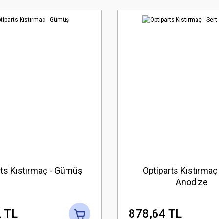
rts Kıstırmaç - Gümüş
Optiparts Kıstırmaç 
Anodize
 TL
878,64 TL