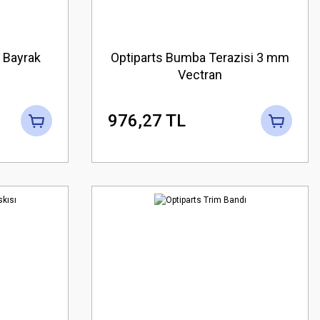
 Bayrak
Optiparts Bumba Terazisi 3 mm
Vectran
976,27 TL