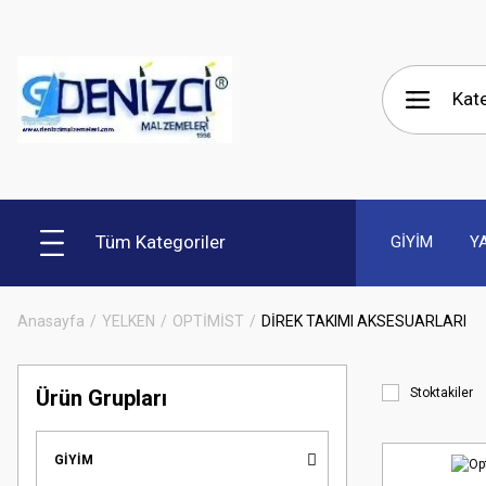
Tüm Kategoriler
GİYİM
Y
Anasayfa
YELKEN
OPTİMİST
DİREK TAKIMI AKSESUARLARI
Ürün Grupları
Stoktakiler
GİYİM