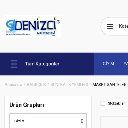
Tüm Kategoriler
GİYİM
Y
Anasayfa
BALIKÇILIK
SUNİ BALIK YEMLERİ
MAKET SAHTELER
Ürün Grupları
Stoktakiler
GİYİM