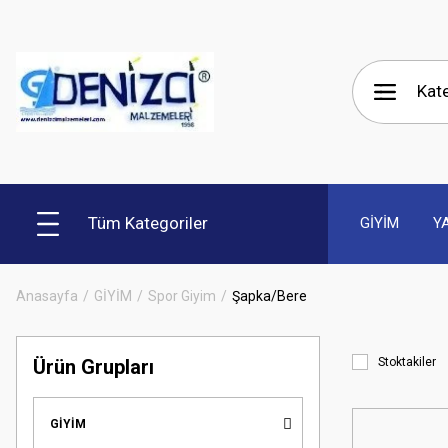
Tüm Kategoriler
GİYİM
Y
Anasayfa
GİYİM
Spor Giyim
Şapka/Bere
Ürün Grupları
Stoktakiler
GİYİM