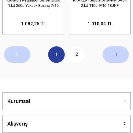
KRAKEN Regülatör Swivel SA06
KRAKEN Regülatör Swivel SA04
1.kd 360d Yüksek Basınç 7/16
2.kd 110d 9/16-18UNF
1.082,25 TL
1.010,04 TL
1
2
Kurumsal
Alışveriş