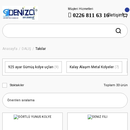
Müşteri Hizmetleri
0226 811 63 16
İletişim
Anasayfa
DALIŞ
Takılar
925 ayar Gümüş kolye uçları
(9)
Kalay Alaşım Metal Kolyeler
(7)
Toplam 33 ürün
Stoktakiler