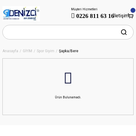
Müşteri Hizmetleri
0226 811 63 16
İletişim
Anasayfa
GİYİM
Spor Giyim
Şapka/Bere
Ürün Bulunamadı.