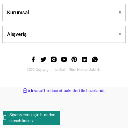
Kurumsal
Alışveriş
2022 Copyright IdeaSoft - Tüm Hakları Saklıdır.
ideasoft
ile
e-
hazırlandı.
ticaret
paketleri
Siparişleriniz için buradan
ulaşabilirsiniz.