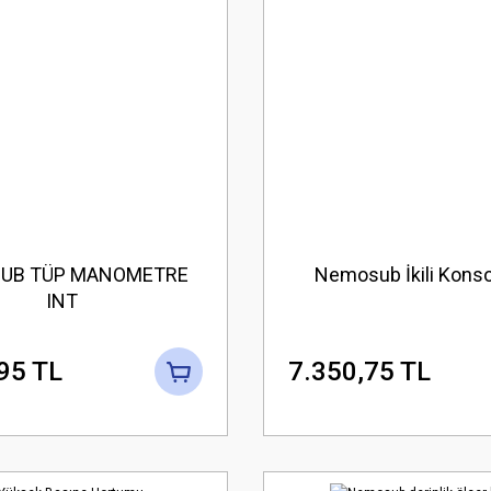
UB TÜP MANOMETRE
Nemosub İkili Konso
INT
95 TL
7.350,75 TL