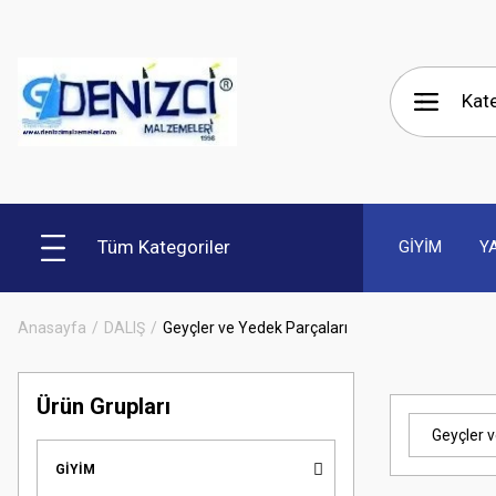
Tüm Kategoriler
GİYİM
Y
Anasayfa
DALIŞ
Geyçler ve Yedek Parçaları
Ürün Grupları
Geyçler 
GİYİM