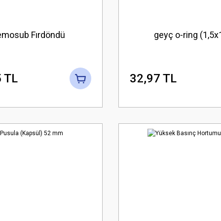
mosub Fırdöndü
geyç o-ring (1,5x
 TL
32,97 TL