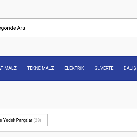
AT MALZ
TEKNE MALZ
ELEKTRİK
GÜVERTE
DALIŞ
ve Yedek Parçalar
(28)