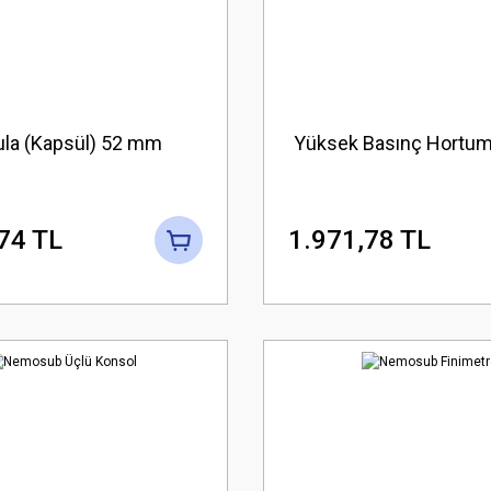
la (Kapsül) 52 mm
Yüksek Basınç Hortu
74 TL
1.971,78 TL