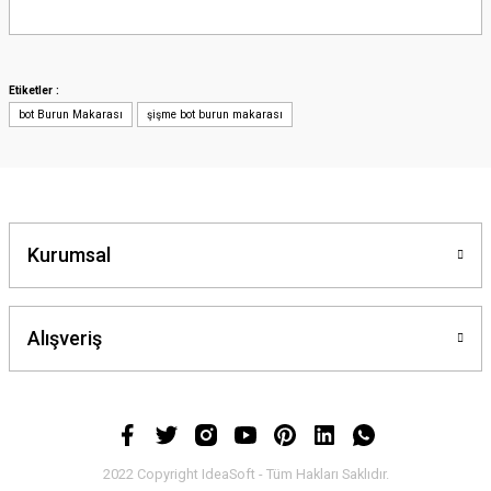
Bu ürünün fiyat bilgisi, resim, ürün açıklamalarında ve diğer konularda
yetersiz gördüğünüz noktaları öneri formunu kullanarak tarafımıza
iletebilirsiniz.
Görüş ve önerileriniz için teşekkür ederiz.
Etiketler :
bot Burun Makarası
şişme bot burun makarası
Ürün resmi kalitesiz, bozuk veya görüntülenemiyor.
Ürün açıklamasında eksik bilgiler bulunuyor.
Ürün bilgilerinde hatalar bulunuyor.
Ürün fiyatı diğer sitelerden daha pahalı.
Bu ürüne benzer farklı alternatifler olmalı.
Kurumsal
Alışveriş
Gönder
2022 Copyright IdeaSoft - Tüm Hakları Saklıdır.