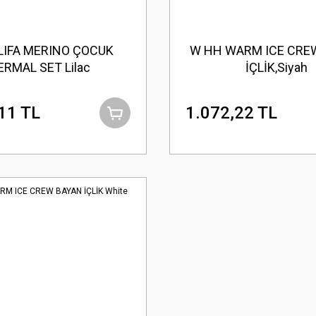
LIFA MERINO ÇOCUK
W HH WARM ICE CRE
ERMAL SET Lilac
İÇLİK,Siyah
11 TL
1.072,22 TL