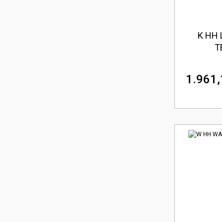
K HH 
T
1.961,