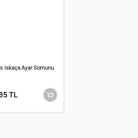
ts Iskaça Ayar Somunu
85 TL