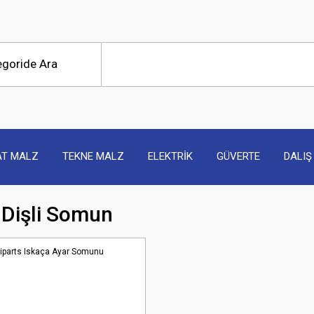
AT MALZ
TEKNE MALZ
ELEKTRİK
GÜVERTE
DALIŞ
 Dişli Somun