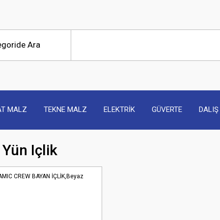
AT MALZ
TEKNE MALZ
ELEKTRİK
GÜVERTE
DALIŞ
Yün Içlik