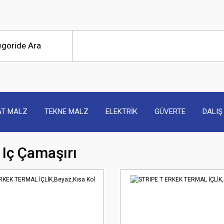
AT MALZ
TEKNE MALZ
ELEKTRİK
GÜVERTE
DALIŞ
 Iç Çamaşırı