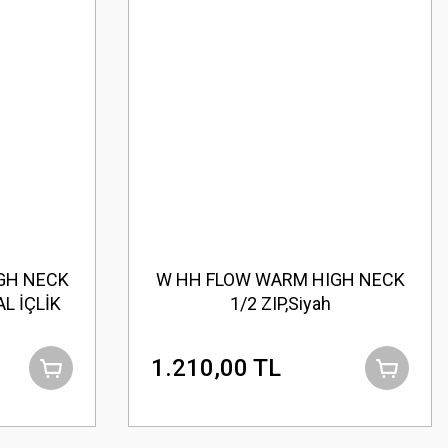
GH NECK
W HH FLOW WARM HIGH NECK
L İÇLİK
1/2 ZIP,Siyah
1.210,00 TL