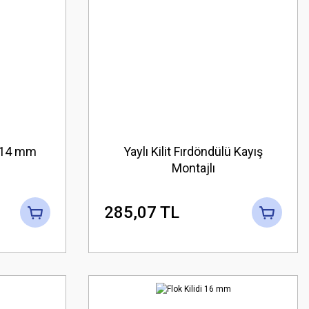
t 14 mm
Yaylı Kilit Fırdöndülü Kayış
Montajlı
285,07 TL