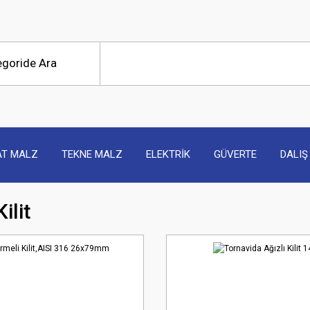
AT MALZ
TEKNE MALZ
ELEKTRİK
GÜVERTE
DALIŞ
ilit