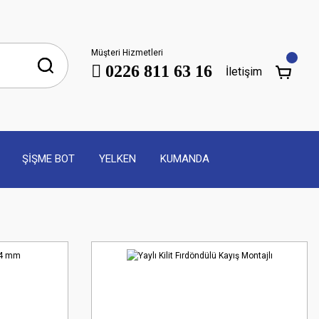
Müşteri Hizmetleri
0226 811 63 16
İletişim
ŞİŞME BOT
YELKEN
KUMANDA