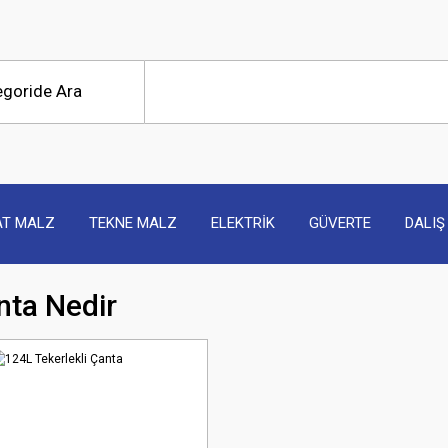
AT MALZ
TEKNE MALZ
ELEKTRİK
GÜVERTE
DALIŞ
nta Nedir