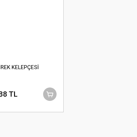
İREK KELEPÇESİ
88 TL