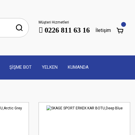
Müşteri Hizmetleri
0226 811 63 16
İletişim
ŞİŞME BOT
YELKEN
KUMANDA