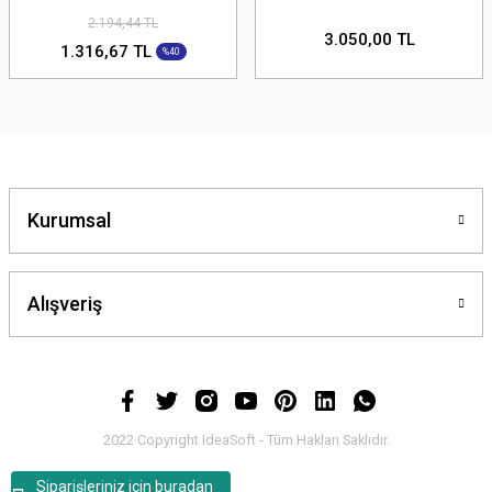
2.194,44 TL
3.050,00 TL
1.316,67 TL
%40
Kurumsal
Alışveriş
2022 Copyright IdeaSoft - Tüm Hakları Saklıdır.
Siparişleriniz için buradan