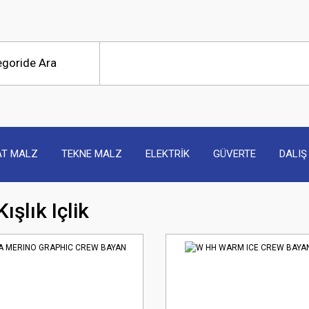
AT MALZ
TEKNE MALZ
ELEKTRİK
GÜVERTE
DALIŞ
ışlık Içlik