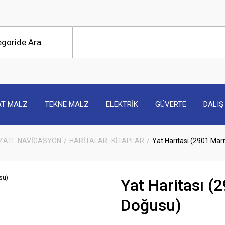
AT MALZ
TEKNE MALZ
ELEKTRİK
GÜVERTE
DALIŞ
ZATI -NAVİGASYON
HARİTALAR- KİTAPLAR
Yat Haritası (2901 Ma
Yat Haritası 
Doğusu)