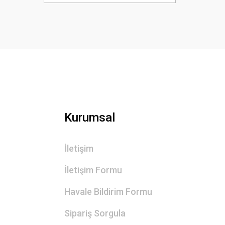
Ürün bilgilerinde hatalar bulunuyor.
Ürün fiyatı diğer sitelerden daha pahalı.
Bu ürüne benzer farklı alternatifler olmalı.
Kurumsal
İletişim
İletişim Formu
Havale Bildirim Formu
Sipariş Sorgula