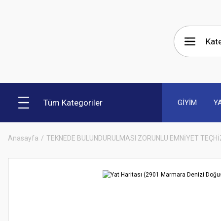
Tüm Kategoriler
GİYİM
Y
Anasayfa
TEKNEDE BULUNDURULMASI ZORUNLU EMNİYET TEÇHİ