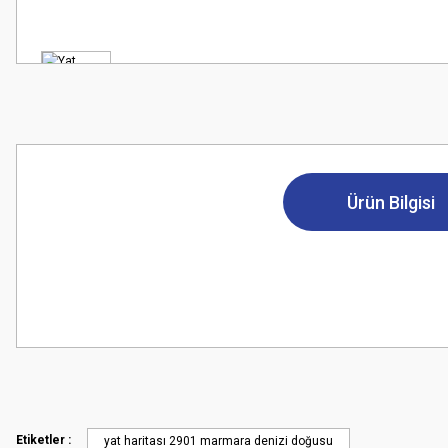
Ürün Bilgisi
Bu ürünün fiyat bilgisi, resim, ürün açıklamalarında ve diğer konularda
Görüş ve önerileriniz için teşekkür ederiz.
Ürün resmi kalitesiz, bozuk veya görüntülenemiyor.
Ürün açıklamasında eksik bilgiler bulunuyor.
Etiketler :
yat haritası 2901 marmara denizi doğusu