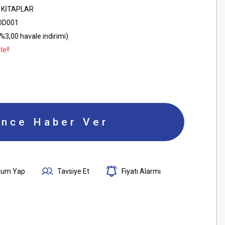
 KİTAPLAR
DD001
%3,00 havale indirimi)
le!!
ince Haber Ver
rum Yap
Tavsiye Et
Fiyatı Alarmı