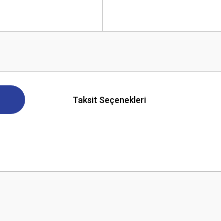
Taksit Seçenekleri
 yetersiz gördüğünüz noktaları öneri formunu kullanarak tarafımıza iletebilirsini