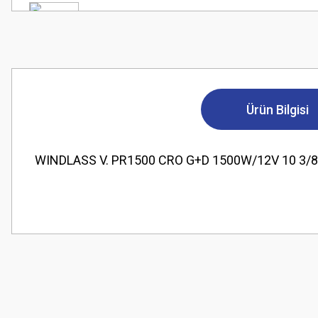
Ürün Bilgisi
WINDLASS V. PR1500 CRO G+D 1500W/12V 10 3/
Bu ürünün fiyat bilgisi, resim, ürün açıklamalarında ve diğer konularda
Görüş ve önerileriniz için teşekkür ederiz.
Ürün resmi kalitesiz, bozuk veya görüntülenemiyor.
Ürün açıklamasında eksik bilgiler bulunuyor.
Ürün bilgilerinde hatalar bulunuyor.