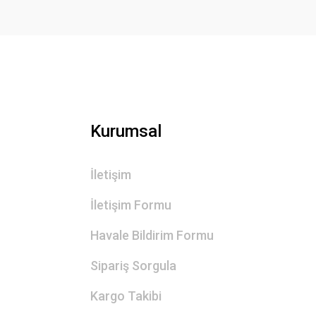
Ürün fiyatı diğer sitelerden daha pahalı.
Bu ürüne benzer farklı alternatifler olmalı.
Kurumsal
İletişim
İletişim Formu
Havale Bildirim Formu
Sipariş Sorgula
Kargo Takibi