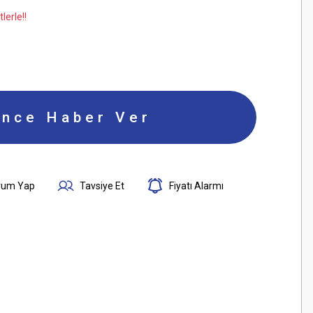
lerle!!
ince Haber Ver
rum Yap
Tavsiye Et
Fiyatı Alarmı