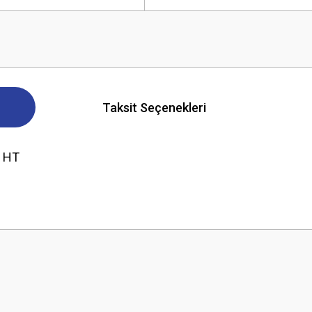
Taksit Seçenekleri
8 HT
 yetersiz gördüğünüz noktaları öneri formunu kullanarak tarafımıza iletebilirsini