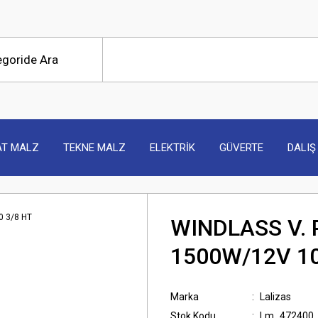
AT MALZ
TEKNE MALZ
ELEKTRİK
GÜVERTE
DALIŞ
WINDLASS V.
1500W/12V 10
Marka
Lalizas
Stok Kodu
Lm_472400