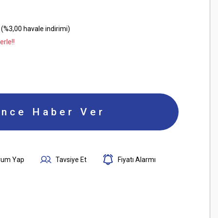
(%3,00 havale indirimi)
rle!!
ince Haber Ver
rum Yap
Tavsiye Et
Fiyatı Alarmı