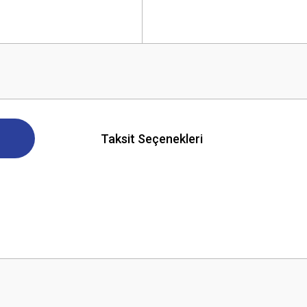
Taksit Seçenekleri
 yetersiz gördüğünüz noktaları öneri formunu kullanarak tarafımıza iletebilirsini