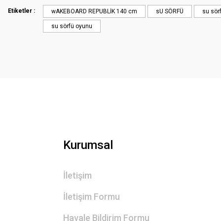
Ürün açıklamasında eksik bilgiler bulunuyor.
Etiketler :
wAKEBOARD REPUBLİK 140 cm
sU SÖRFÜ
su sör
Ürün bilgilerinde hatalar bulunuyor.
su sörfü oyunu
Ürün fiyatı diğer sitelerden daha pahalı.
Bu ürüne benzer farklı alternatifler olmalı.
Kurumsal
İletişim
İletişim Formu
Havale Bildirim Formu