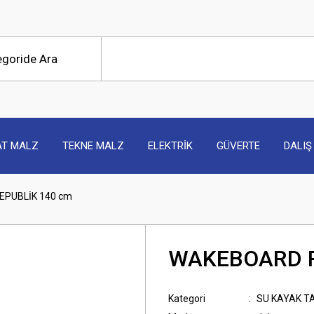
AT MALZ
TEKNE MALZ
ELEKTRİK
GÜVERTE
DALIŞ
PUBLİK 140 cm
WAKEBOARD R
Kategori
SU KAYAK T