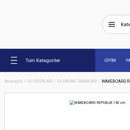
Tüm Kategoriler
GİYİM
Y
Anasayfa
SU SPORLARI
SU KAYAK TAKIMLARI
WAKEBOARD RE