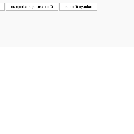
su sporları uçurtma sörfü
su sörfü oyunları