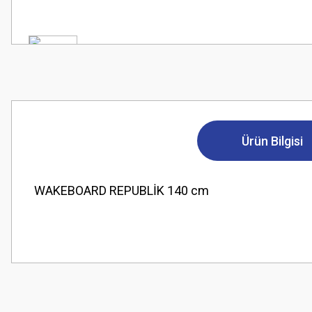
Ürün Bilgisi
WAKEBOARD REPUBLİK 140 cm
Bu ürünün fiyat bilgisi, resim, ürün açıklamalarında ve diğer konularda
Görüş ve önerileriniz için teşekkür ederiz.
Ürün resmi kalitesiz, bozuk veya görüntülenemiyor.