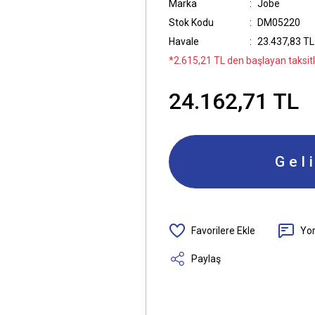
Marka
Jobe
Stok Kodu
DM05220
Havale
23.437,83 TL 
*2.615,21 TL den başlayan taksitle
24.162,71 TL
Gel
Yo
Paylaş