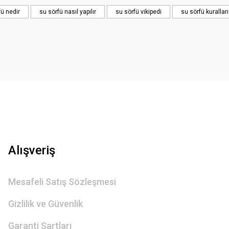
fü nedir
su sörfü nasıl yapılır
su sörfü vikipedi
su sörfü kuralları
Gönder
Alışveriş
Mesafeli Satış Sözleşmesi
Gizlilik ve Güvenlik
Garanti Şartları