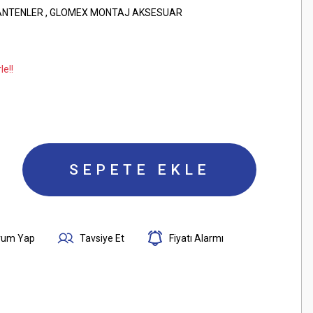
ANTENLER
,
GLOMEX MONTAJ AKSESUAR
le!!
SEPETE EKLE
rum Yap
Tavsiye Et
Fiyatı Alarmı