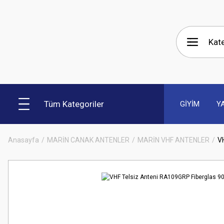
Tüm Kategoriler
GİYİM
Y
Anasayfa
MARİN CANAK ANTENLER
MARİN VHF ANTENLER
V