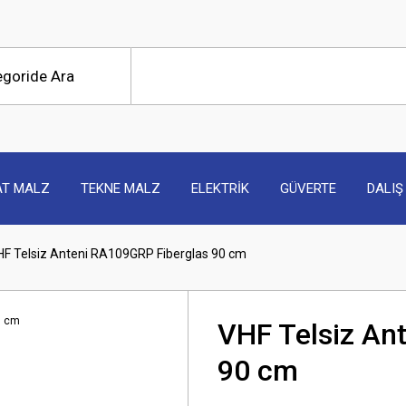
AT MALZ
TEKNE MALZ
ELEKTRİK
GÜVERTE
DALIŞ
HF Telsiz Anteni RA109GRP Fiberglas 90 cm
VHF Telsiz An
90 cm