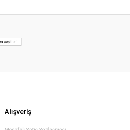
 yetersiz gördüğünüz noktaları öneri formunu kullanarak tarafımıza iletebilirsini
en çeşitleri
Gönder
Alışveriş
Mesafeli Satış Sözleşmesi