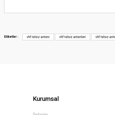
Bu ürünün fiyat bilgisi, resim, ürün açıklamalarında ve diğer konularda
Görüş ve önerileriniz için teşekkür ederiz.
Ürün resmi kalitesiz, bozuk veya görüntülenemiyor.
Ürün açıklamasında eksik bilgiler bulunuyor.
Etiketler :
vhf telsiz anteni
vhf telsiz antenleri
vhf telsiz ant
Ürün bilgilerinde hatalar bulunuyor.
Ürün fiyatı diğer sitelerden daha pahalı.
Bu ürüne benzer farklı alternatifler olmalı.
Kurumsal
İletişim