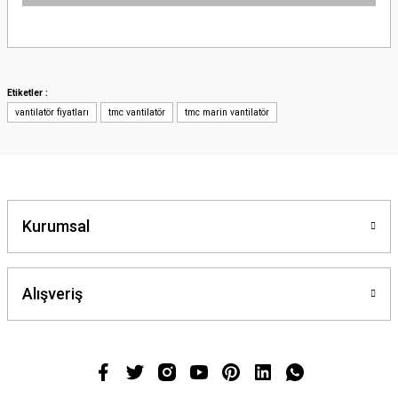
Bu ürünün fiyat bilgisi, resim, ürün açıklamalarında ve diğer konularda
yetersiz gördüğünüz noktaları öneri formunu kullanarak tarafımıza
iletebilirsiniz.
Görüş ve önerileriniz için teşekkür ederiz.
Etiketler :
vantilatör fiyatları
tmc vantilatör
tmc marin vantilatör
Ürün resmi kalitesiz, bozuk veya görüntülenemiyor.
Ürün açıklamasında eksik bilgiler bulunuyor.
Ürün bilgilerinde hatalar bulunuyor.
Ürün fiyatı diğer sitelerden daha pahalı.
Bu ürüne benzer farklı alternatifler olmalı.
Kurumsal
Alışveriş
Gönder