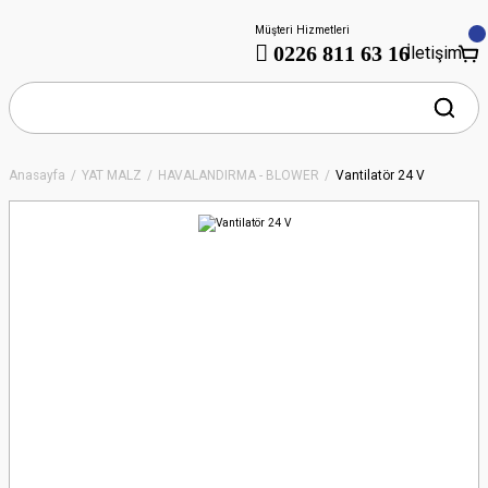
Müşteri Hizmetleri
0226 811 63 16
İletişim
Anasayfa
YAT MALZ
HAVALANDIRMA - BLOWER
Vantilatör 24 V