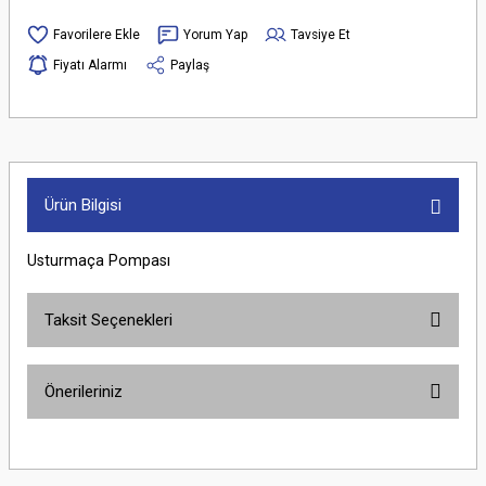
Yorum Yap
Tavsiye Et
Fiyatı Alarmı
Paylaş
Ürün Bilgisi
Usturmaça Pompası
Taksit Seçenekleri
Önerileriniz
Bu ürünün fiyat bilgisi, resim, ürün açıklamalarında ve diğer konularda
yetersiz gördüğünüz noktaları öneri formunu kullanarak tarafımıza
iletebilirsiniz.