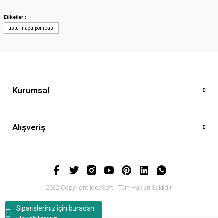
Görüş ve önerileriniz için teşekkür ederiz.
Etiketler :
usturmaça pompası
Ürün resmi kalitesiz, bozuk veya görüntülenemiyor.
Ürün açıklamasında eksik bilgiler bulunuyor.
Ürün bilgilerinde hatalar bulunuyor.
Ürün fiyatı diğer sitelerden daha pahalı.
Bu ürüne benzer farklı alternatifler olmalı.
Kurumsal
Alışveriş
Gönder
2022 Copyright IdeaSoft - Tüm Hakları Saklıdır.
Siparişleriniz için buradan