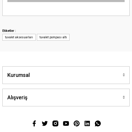
Bu ürünün fiyat bilgisi, resim, ürün açıklamalarında ve diğer konularda
yetersiz gördüğünüz noktaları öneri formunu kullanarak tarafımıza
iletebilirsiniz.
Görüş ve önerileriniz için teşekkür ederiz.
Etiketler :
tuvalet aksesuarları
tuvalet pompası altı
Ürün resmi kalitesiz, bozuk veya görüntülenemiyor.
Ürün açıklamasında eksik bilgiler bulunuyor.
Ürün bilgilerinde hatalar bulunuyor.
Ürün fiyatı diğer sitelerden daha pahalı.
Bu ürüne benzer farklı alternatifler olmalı.
Kurumsal
Alışveriş
Gönder