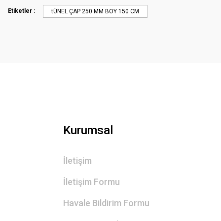
Ürün açıklamasında eksik bilgiler bulunuyor.
Etiketler :
tÜNEL ÇAP 250 MM BOY 150 CM
Ürün bilgilerinde hatalar bulunuyor.
Ürün fiyatı diğer sitelerden daha pahalı.
Bu ürüne benzer farklı alternatifler olmalı.
Kurumsal
İletişim
İletişim Formu
Havale Bildirim Formu