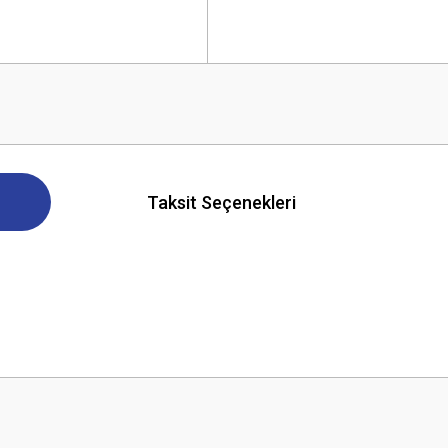
Taksit Seçenekleri
 yetersiz gördüğünüz noktaları öneri formunu kullanarak tarafımıza iletebilirsini