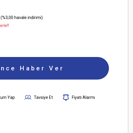
(%3,00 havale indirimi)
rle!!
ince Haber Ver
rum Yap
Tavsiye Et
Fiyatı Alarmı