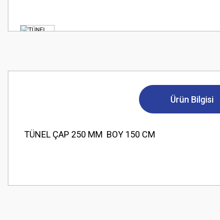
Ürün Bilgisi
TÜNEL ÇAP 250 MM BOY 150 CM
Bu ürünün fiyat bilgisi, resim, ürün açıklamalarında ve diğer konularda
Görüş ve önerileriniz için teşekkür ederiz.
Ürün resmi kalitesiz, bozuk veya görüntülenemiyor.