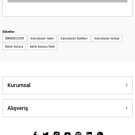
Bu ürünün fiyat bilgisi, resim, ürün açıklamalarında ve diğer konularda
yetersiz gördüğünüz noktaları öneri formunu kullanarak tarafımıza
iletebilirsiniz.
Görüş ve önerileriniz için teşekkür ederiz.
Etiketler :
tRANSDUCER
transducer nedir
transducer fiyatları
transducer türkçe
Ürün resmi kalitesiz, bozuk veya görüntülenemiyor.
Balık bulucu
balık bulucu fiyat
Ürün açıklamasında eksik bilgiler bulunuyor.
Ürün bilgilerinde hatalar bulunuyor.
Ürün fiyatı diğer sitelerden daha pahalı.
Bu ürüne benzer farklı alternatifler olmalı.
Kurumsal
Alışveriş
Gönder