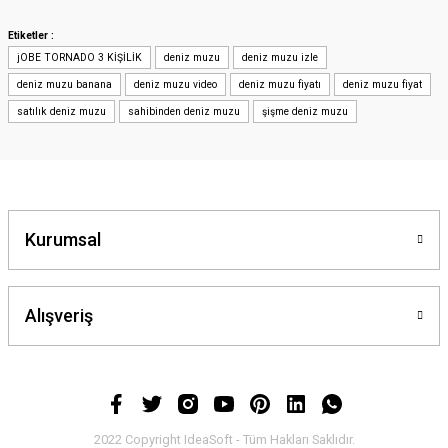
Görüş ve önerileriniz için teşekkür ederiz.
Etiketler :
jOBE TORNADO 3 KİŞİLİK
deniz muzu
deniz muzu izle
Ürün resmi kalitesiz, bozuk veya görüntülenemiyor.
deniz muzu banana
deniz muzu video
deniz muzu fiyatı
deniz muzu fiyat
Ürün açıklamasında eksik bilgiler bulunuyor.
satılık deniz muzu
sahibinden deniz muzu
şişme deniz muzu
Ürün bilgilerinde hatalar bulunuyor.
Ürün fiyatı diğer sitelerden daha pahalı.
Bu ürüne benzer farklı alternatifler olmalı.
Kurumsal
Alışveriş
Gönder
2022 Copyright IdeaSoft - Tüm Hakları Saklıdır.