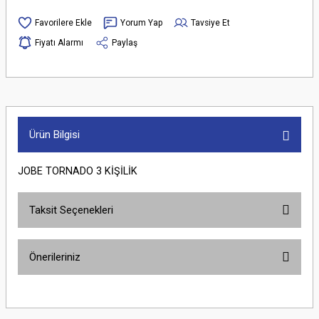
Yorum Yap
Tavsiye Et
Fiyatı Alarmı
Paylaş
Ürün Bilgisi
JOBE TORNADO 3 KİŞİLİK
Taksit Seçenekleri
Önerileriniz
Bu ürünün fiyat bilgisi, resim, ürün açıklamalarında ve diğer konularda
yetersiz gördüğünüz noktaları öneri formunu kullanarak tarafımıza
iletebilirsiniz.