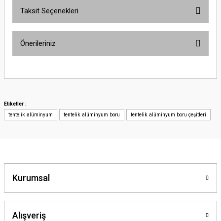
Taksit Seçenekleri
Önerileriniz
Bu ürünün fiyat bilgisi, resim, ürün açıklamalarında ve diğer konularda
yetersiz gördüğünüz noktaları öneri formunu kullanarak tarafımıza
iletebilirsiniz.
Görüş ve önerileriniz için teşekkür ederiz.
Etiketler :
tentelik alüminyum
tentelik alüminyum boru
tentelik alüminyum boru çeşitleri
Ürün resmi kalitesiz, bozuk veya görüntülenemiyor.
Ürün açıklamasında eksik bilgiler bulunuyor.
Ürün bilgilerinde hatalar bulunuyor.
Ürün fiyatı diğer sitelerden daha pahalı.
Bu ürüne benzer farklı alternatifler olmalı.
Kurumsal
Alışveriş