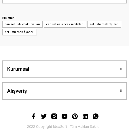
yetersiz gördüğünüz noktaları öneri formunu kullanarak tarafımıza
iletebilirsiniz.
Görüş ve önerileriniz için teşekkür ederiz.
Etiketler :
can set üstü ocak fiyatları
can set üstü ocak modelleri
set üstü ocak ölçüleri
Ürün resmi kalitesiz, bozuk veya görüntülenemiyor.
set üstü ocak fiyatlari
Ürün açıklamasında eksik bilgiler bulunuyor.
Ürün bilgilerinde hatalar bulunuyor.
Ürün fiyatı diğer sitelerden daha pahalı.
Bu ürüne benzer farklı alternatifler olmalı.
Kurumsal
Alışveriş
Gönder
2022 Copyright IdeaSoft - Tüm Hakları Saklıdır.