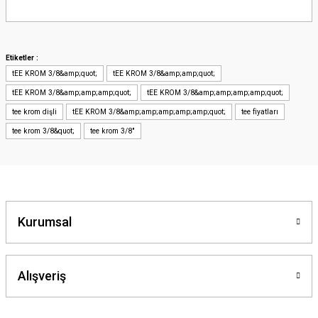
Bu ürünün fiyat bilgisi, resim, ürün açıklamalarında ve diğer konularda
yetersiz gördüğünüz noktaları öneri formunu kullanarak tarafımıza
iletebilirsiniz.
Görüş ve önerileriniz için teşekkür ederiz.
Etiketler :
tEE KROM 3/8&amp;quot;
tEE KROM 3/8&amp;amp;quot;
Ürün resmi kalitesiz, bozuk veya görüntülenemiyor.
tEE KROM 3/8&amp;amp;amp;quot;
tEE KROM 3/8&amp;amp;amp;amp;quot;
Ürün açıklamasında eksik bilgiler bulunuyor.
tee krom dişli
tEE KROM 3/8&amp;amp;amp;amp;amp;quot;
tee fiyatları
Ürün bilgilerinde hatalar bulunuyor.
tee krom 3/8&quot;
tee krom 3/8"
Ürün fiyatı diğer sitelerden daha pahalı.
Bu ürüne benzer farklı alternatifler olmalı.
Kurumsal
Gönder
Alışveriş