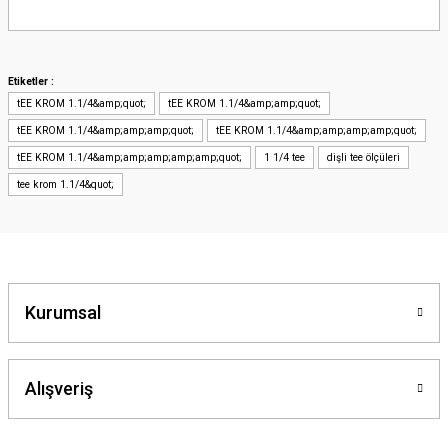
Bu ürünün fiyat bilgisi, resim, ürün açıklamalarında ve diğer konularda
yetersiz gördüğünüz noktaları öneri formunu kullanarak tarafımıza
iletebilirsiniz.
Görüş ve önerileriniz için teşekkür ederiz.
Etiketler :
tEE KROM 1.1/4&amp;quot;
tEE KROM 1.1/4&amp;amp;quot;
Ürün resmi kalitesiz, bozuk veya görüntülenemiyor.
tEE KROM 1.1/4&amp;amp;amp;quot;
tEE KROM 1.1/4&amp;amp;amp;amp;quot;
Ürün açıklamasında eksik bilgiler bulunuyor.
tEE KROM 1.1/4&amp;amp;amp;amp;amp;quot;
1 1/4 tee
dişli tee ölçüleri
Ürün bilgilerinde hatalar bulunuyor.
tee krom 1.1/4&quot;
Ürün fiyatı diğer sitelerden daha pahalı.
Bu ürüne benzer farklı alternatifler olmalı.
Kurumsal
Gönder
Alışveriş