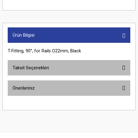
Ürün Bilgisi
T-Fitting, 90°, for Rails O22mm, Black
Taksit Seçenekleri
Önerileriniz
Bu ürünün fiyat bilgisi, resim, ürün açıklamalarında ve diğer konularda
yetersiz gördüğünüz noktaları öneri formunu kullanarak tarafımıza
iletebilirsiniz.
Görüş ve önerileriniz için teşekkür ederiz.
Ürün resmi kalitesiz, bozuk veya görüntülenemiyor.