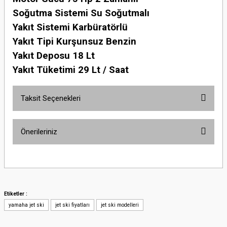
Soğutma Sistemi Su Soğutmalı
Yakıt Sistemi Karbüratörlü
Yakıt Tipi Kurşunsuz Benzin
Yakıt Deposu 18 Lt
Yakıt Tüketimi 29 Lt / Saat
Taksit Seçenekleri
Önerileriniz
Bu ürünün fiyat bilgisi, resim, ürün açıklamalarında ve diğer konularda
yetersiz gördüğünüz noktaları öneri formunu kullanarak tarafımıza
iletebilirsiniz.
Görüş ve önerileriniz için teşekkür ederiz.
Etiketler :
yamaha jet ski
jet ski fiyatları
jet ski modelleri
Ürün resmi kalitesiz, bozuk veya görüntülenemiyor.
Ürün açıklamasında eksik bilgiler bulunuyor.